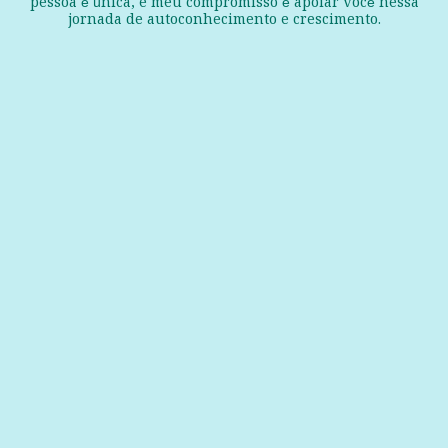
pessoa é única, e meu compromisso é apoiar você nessa
jornada de autoconhecimento e crescimento.